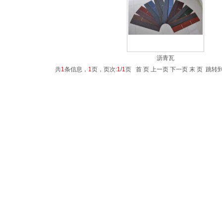
沥青瓦
共
1
条信息，
1
页，页次:
1
/
1
页 首 页 上一页 下一页 末 页 跳转