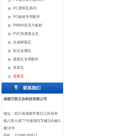
PC透明瓦系列
PC板材专用配件
PMMA亚克力板材
PVC防腐复合瓦
合成树脂瓦
彩石金属瓦
屋面瓦专用配件
茅草瓦
沥青瓦
成都万联立合科技有限公司
地址：四川省成都市青白江区弥牟
镇八阵大道77号俊翔写字楼2(A)栋5
楼18号
手机：15388190821