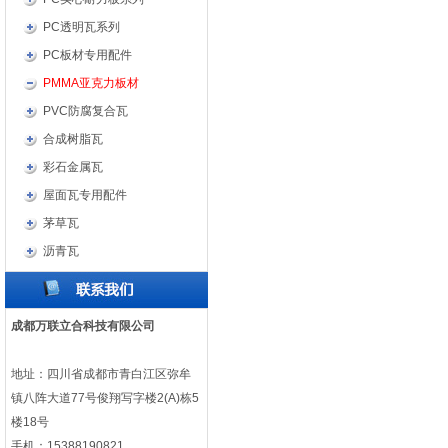
PC透明瓦系列
PC板材专用配件
PMMA亚克力板材
PVC防腐复合瓦
合成树脂瓦
彩石金属瓦
屋面瓦专用配件
茅草瓦
沥青瓦
成都万联立合科技有限公司
地址：四川省成都市青白江区弥牟
镇八阵大道77号俊翔写字楼2(A)栋5
楼18号
手机：15388190821