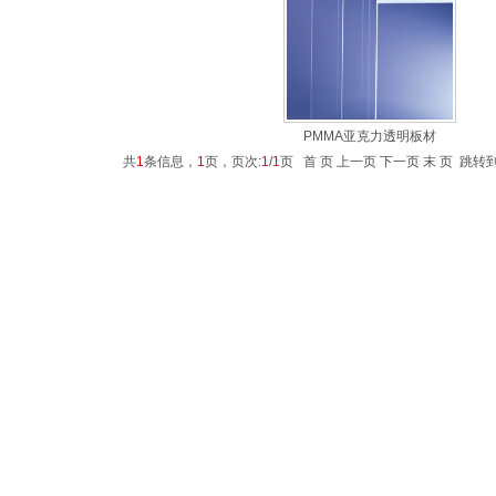
PMMA亚克力透明板材
共
1
条信息，
1
页，页次:
1
/
1
页 首 页 上一页 下一页 末 页 跳转