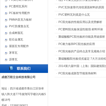
·
维护PC采光瓦的工作要点有哪些？
PC透明瓦系列
·
PVC瓦快速替代传统屋面材料的原因
PC板材专用配件
·
PVC塑料瓦到底是什么瓦
PMMA亚克力板材
·
PC阳光板的性能应用以及优势解析
PVC防腐复合瓦
·
PC塑料阳光板保温性能强 材料环保
合成树脂瓦
·
聚碳酸酯PC阳光板的功能及用途探析
彩石金属瓦
·
PC耐力板和PC阳光板的应用
屋面瓦专用配件
·
PC阳光板的产品特点及常见规格介绍
茅草瓦
·
聚碳酸酯阳光板优劣鉴定 7大方法轻
沥青瓦
·
2014第六届中国（上海）国际建筑
·
PC阳光板成新型节能装饰材料
成都万联立合科技有限公司
地址：四川省成都市青白江区弥牟
镇八阵大道77号俊翔写字楼2(A)栋5
楼18号
手机：15388190821