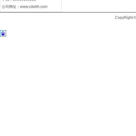
公司网址：
www.cdwllh.com
CopyRig