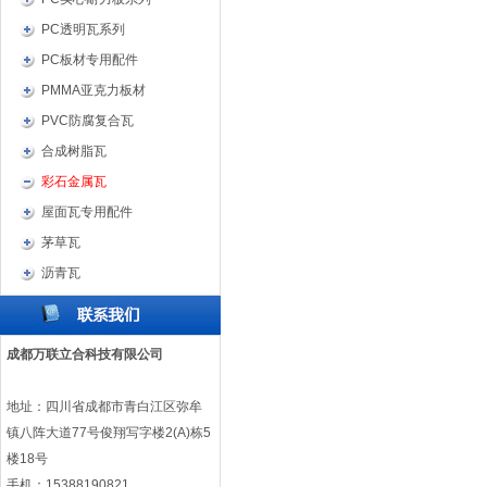
PC透明瓦系列
PC板材专用配件
PMMA亚克力板材
PVC防腐复合瓦
合成树脂瓦
彩石金属瓦
屋面瓦专用配件
茅草瓦
沥青瓦
成都万联立合科技有限公司
地址：四川省成都市青白江区弥牟
镇八阵大道77号俊翔写字楼2(A)栋5
楼18号
手机：15388190821